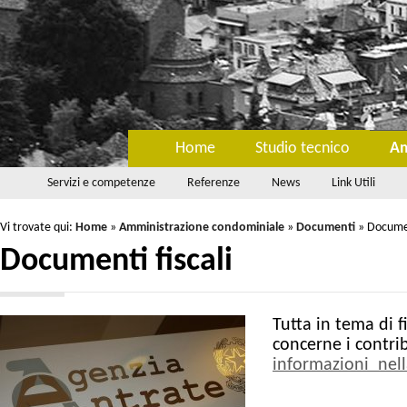
Home
Studio tecnico
Am
Servizi e competenze
Referenze
News
Link Utili
Vi trovate qui:
Home
»
Amministrazione condominiale
»
Documenti
»
Documen
Documenti fiscali
Tutta in tema di f
concerne i contrib
informazioni nell