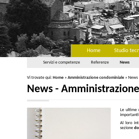
Home
Studio tec
Servizi e competenze
Referenze
News
Vi trovate qui:
Home
»
Amministrazione condominiale
»
News
News - Amministrazione
Le ultime
importanti 
Al loro in
sezione
do