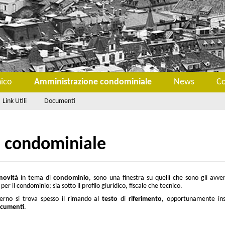
nico
Amministrazione condominiale
News
Co
Link Utili
Documenti
 condominiale
novità
in tema di
condominio
, sono una finestra su quelli che sono gli avve
per il condominio; sia sotto il profilo giuridico, fiscale che tecnico.
terno si trova spesso il rimando al
testo
di
riferimento
, opportunamente ins
cumenti
.