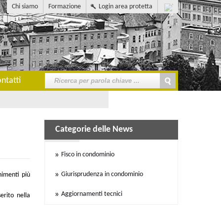
Chi siamo
Formazione
Login area protetta
ntatti
Categorie delle News
Fisco in condominio
Giurisprudenza in condominio
nimenti più
Aggiornamenti tecnici
erito nella