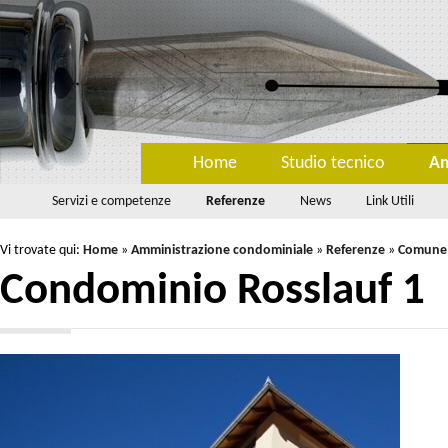
Home
Studio tecnico
Am
Servizi e competenze
Referenze
News
Link Utili
Vi trovate qui:
Home
»
Amministrazione condominiale
»
Referenze
»
Comune 
Condominio Rosslauf 1