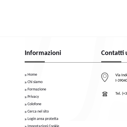
Informazioni
Contatti 
Home
Via In
I-39040
Chi siamo
Formazione
Tel. (+
Privacy
Colofone
Cerca nel sito
Login area protetta
Impostazioni Cookie