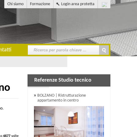
Chi siamo
Formazione
Login area protetta
ntatti
Referenze Studio tecnico
ano
BOLZANO | Ristrutturazione
appartamento in centro
no.
to
4677
volte