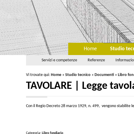
Home
Studio tec
Servizi e competenze
Referenze
Informazio
Vi trovate qui:
Home
»
Studio tecnico
»
Documenti
»
Libro fon
TAVOLARE | Legge tavola
Con il Regio Decreto 28 marzo 1929, n. 499, vengono stabilite le di
Categoria:
Libro fondiario