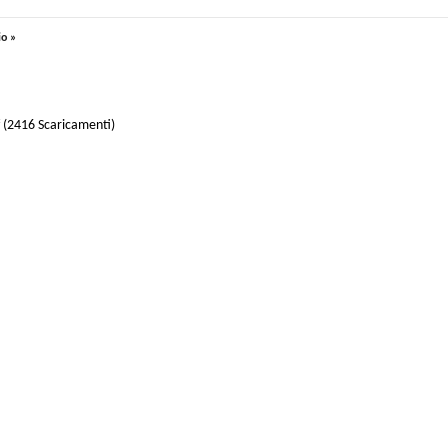
io »
(2416 Scaricamenti)