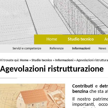
Home
Studio tecnico
A
Servizi e competenze
Referenze
Informazioni
News
Vi trovate qui:
Home
»
Studio tecnico
»
Informazioni
»
Agevolazioni ristruttur
Agevolazioni ristrutturazione
Contributi
e
detr
benzina
che sta 
Il nostro patrim
importanti, occ