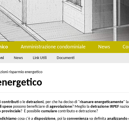
nico
Amministrazione condominiale
News
Co
oni
News
Link Utili
Documenti
zioni risparmio energetico
energetico
 i
contributi
o le
detrazioni
, per che ha deciso di "
risanare energeticamente
" l
i spese
possono beneficiare di
agevolazione
? Meglio la
detrazione IRPEF
nazion
o
provinciale
? È possibile
cumulare
contributo e detrazione?
ndichiamo
cosa c'è a
disposizione
, poi la
convenienza
va definita
analizzando 