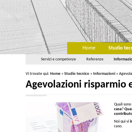
Home
Studio tec
Servizi e competenze
Referenze
Informazi
Vi trovate qui:
Home
»
Studio tecnico
»
Informazioni
»
Agevola
Agevolazioni risparmio 
Quali sono
casa
?
Qual
contribut
Noi qui vi
i
caso.