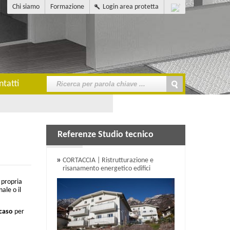
Chi siamo
Formazione
Login area protetta
ntatti
Referenze Studio tecnico
CORTACCIA | Ristrutturazione e
risanamento energetico edifici
a propria
ale o il
caso
per