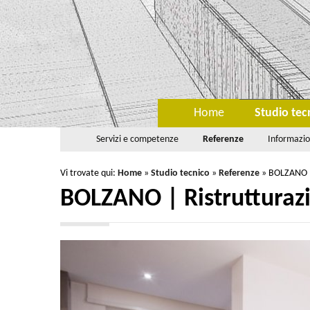
Home
Studio tec
Servizi e competenze
Referenze
Informazio
Vi trovate qui:
Home
»
Studio tecnico
»
Referenze
»
BOLZANO |
BOLZANO | Ristrutturaz