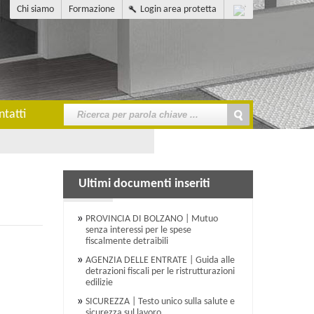
Chi siamo
Formazione
Login area protetta
ntatti
Ultimi documenti inseriti
PROVINCIA DI BOLZANO | Mutuo
senza interessi per le spese
fiscalmente detraibili
AGENZIA DELLE ENTRATE | Guida alle
detrazioni fiscali per le ristrutturazioni
edilizie
SICUREZZA | Testo unico sulla salute e
sicurezza sul lavoro