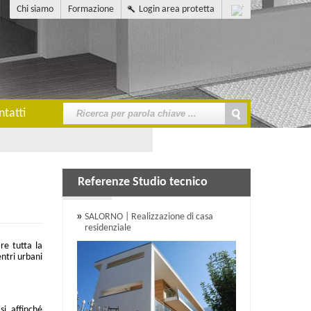
Chi siamo
Formazione
Login area protetta
ntatti
Referenze Studio tecnico
SALORNO | Realizzazione di casa
residenziale
re tutta la
entri urbani
si affinché