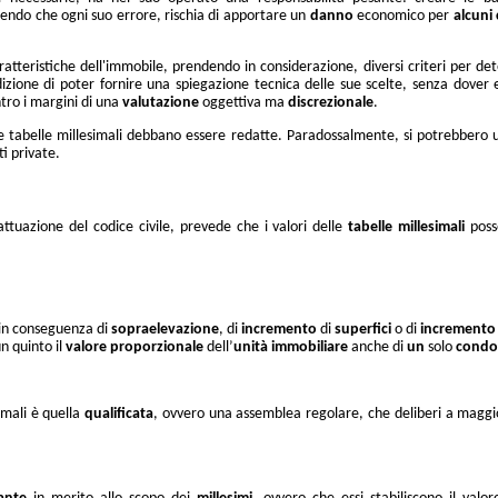
endo che ogni suo errore, rischia di apportare un
danno
economico per
alcuni
atteristiche dell'immobile, prendendo in considerazione, diversi criteri per det
ndizione di poter fornire una spiegazione tecnica delle sue scelte, senza dover 
ro i margini di una
valutazione
oggettiva ma
discrezionale
.
 tabelle millesimali debbano essere redatte. Paradossalmente, si potrebbero ut
ti private.
attuazione del codice civile, prevede che i valori delle
tabelle
millesimali
poss
, in conseguenza di
sopraelevazione
, di
incremento
di
superfici
o di
incremento
un quinto il
valore
proporzionale
dell’
unità immobiliare
anche di
un
solo
condo
imali è quella
qualificata
, ovvero una assemblea regolare, che deliberi a magg