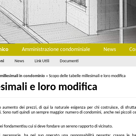
nico
Amministrazione condominiale
News
Co
oni
News
Link Utili
Documenti
 millesimali in condominio
»
Scopo delle tabelle millesimali e loro modifica
esimali e loro modifica
o aumento dei prezzi, di qui la naturale esigenza per chi costruisce, di sfrutta
ili. Sono nati quindi un sempre maggior numero di condomini, anche nei piccoli c
no dei fondamentisu cui si deve fondare un sereno rapporto di vicinato.
li necessarie, ha nel suo operato una responsabilità pesante: creare le ba