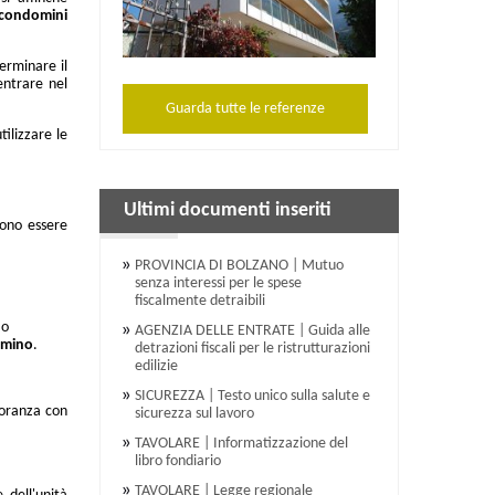
condomini
erminare il
entrare nel
Guarda tutte le referenze
ilizzare le
Ultimi documenti inseriti
ono essere
PROVINCIA DI BOLZANO | Mutuo
senza interessi per le spese
fiscalmente detraibili
o
AGENZIA DELLE ENTRATE | Guida alle
mino
.
detrazioni fiscali per le ristrutturazioni
edilizie
SICUREZZA | Testo unico sulla salute e
ioranza con
sicurezza sul lavoro
TAVOLARE | Informatizzazione del
libro fondiario
TAVOLARE | Legge regionale