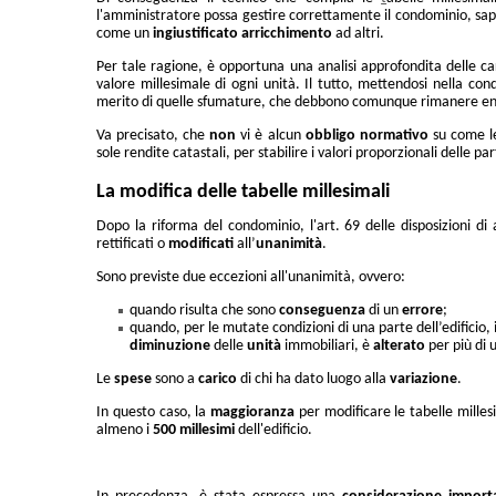
l'amministratore possa gestire correttamente il condominio, sap
come un
ingiustificato
arricchimento
ad altri.
Per tale ragione, è opportuna una analisi approfondita delle car
valore millesimale di ogni unità. Il tutto, mettendosi nella co
merito di quelle sfumature, che debbono comunque rimanere ent
Va precisato, che
non
vi è alcun
obbligo
normativo
su come le
sole rendite catastali, per stabilire i valori proporzionali delle par
La modifica delle tabelle millesimali
Dopo la riforma del condominio, l'art. 69 delle disposizioni di 
rettificati o
modificati
all’
unanimità
.
Sono previste due eccezioni all'unanimità, ovvero:
quando risulta che sono
conseguenza
di un
errore
;
quando, per le mutate condizioni di una parte dell’edificio
diminuzione
delle
unità
immobiliari, è
alterato
per più di 
Le
spese
sono a
carico
di chi ha dato luogo alla
variazione
.
In questo caso, la
maggioranza
per modificare le tabelle milles
almeno i
500 millesimi
dell'edificio.