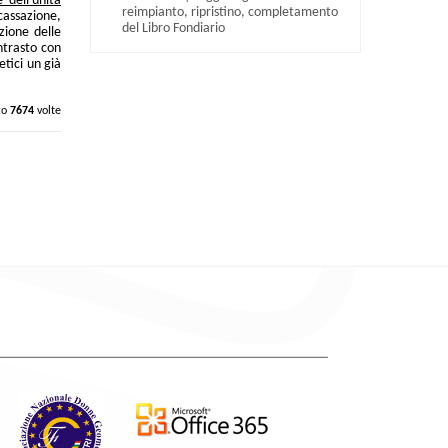
e dell'unità
reimpianto, ripristino, completamento
cassazione,
del Libro Fondiario
zione delle
ontrasto con
etici un già
to
7674
volte