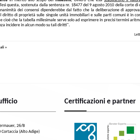
ante
in merito allo scopo dei
millesimi
, ovvero che essi
stabiliscono il valor
T
esi questa, sostenuta dalla sentenza nr. 18477 del 9 agosto 2010 della corte di 
unanimità dei consensi dipenderebbe dal fatto che la deliberazione di approva
diritto di proprietà sulle singole unità immobiliari e sulle parti comuni è in c
 e cioè che la tabella millesimale serve solo ad esprimere in precisi termini aritm
za incidere in alcun modo su tali diritti".
Let
ali »
ufficio
Certificazioni e partner
dermauer, 26/B
 Cortaccia (Alto Adige)