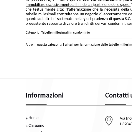
In precedenza, è stata espressa una
considerazione import
immobiliare esclusivamente ai fini della ripartizione delle spese.
che testualmente cita: "l'affermazione che la necessità della 
tabelle millesimali costituirebbe un negozio di accertamento del 
quanto ad altri fini sostenuto nella giurisprudenza di questa S.C.
preesistente rapporto di valore tra i diritti dei vari condomini, sen
Categoria:
Tabelle millesimali in condominio
Altro in questa categoria:
I criteri per la formazione delle tabelle millesim
Informazioni
Contatti 
Home
Via In
I-39040
Chi siamo