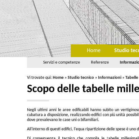
Home
Studio tec
Servizi e competenze
Referenze
Informazi
Vi trovate qui:
Home
»
Studio tecnico
»
Informazioni
»
Tabelle
Scopo delle tabelle mill
Negli ultimi anni le aree edificabili hanno subito un vertiginos
cubatura a disposizione, realizzando edifici con più unità possib
dove prevalevano le case uni o bifamiliari.
All'interno di questi edifici, l'equa ripartizione delle spese è u
Di conseguenza il tecnico che compila le
t
abelle millesima